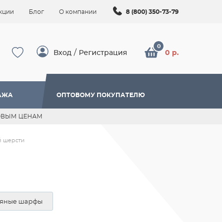
кции
Блог
О компании
8 (800) 350-73-79
/
Вход
Регистрация
0 р.
АЖА
ОПТОВОМУ ПОКУПАТЕЛЮ
ОВЫМ ЦЕНАМ
й шерсти
яные шарфы