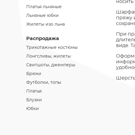
носить
Платья льняные
Шарфам
Льняные юбки
пряжу 
сохран
Жилеты изо льна
При пр
Распродажа
длител
виде. 
Трикотажные костюмы
Оформи
Лонгсливы, жилеты
информ
Cвитшоты, джемперы
удобное
Брюки
Шерсть 
Футболки, топы
Платья
Блузки
Юбки