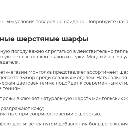
анным условия товаров не найдено. Попробуйте нача
аные шерстяные шарфы
дную погоду важно спрятаться в действительно теп
о укроет вас от сквозняков и стужи. Модный аксесс
адателя.
ет-магазин Монголка представляет ассортимент ша
сделаете выбор среди вязаных моделей. Натуральная
ческая цветовая гамма подойдет к современным ст
чтениям.
 пряжи включает натуральную шерсть монгольских 
 раздражают кожу;
иятные при соприкосновении с шерстью.
ффект достигается путем добавления большого количе