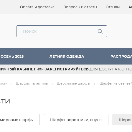
Оплата и доставка
Вопросы и ответы
Отзывы
А
ОСЕНЬ 2025
ЛЕТНЯЯ ОДЕЖДА
РАСПРОД
ЛИЧНЫЙ КАБИНЕТ
или
ЗАРЕГИСТРИРУЙТЕСЬ
ДЛЯ ДОСТУПА К ОПТ
рсти
Шарфы, палантины
Шерстяные шарфы
Шарфы из овечье
сти
мировые шарфы
Шарфы-воротники, снуды
Шерст