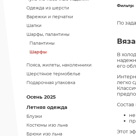
Фильтр:
Одежда из шерсти
Варежки и перчатки
По зад
Шапки
Шарфы, палантины
Вяз
Палантины
Шарфы
В холо
надежн
Пояса, жилеты, наколенники
его обл
Шерстяное термобелье
Интерн
легко 
Подарочная упаковка
Класси
предпо
Осень 2025
Состав
Летняя одежда
не
Блузки
пр
Костюмы изо льна
Этот э
Брюки изо льна