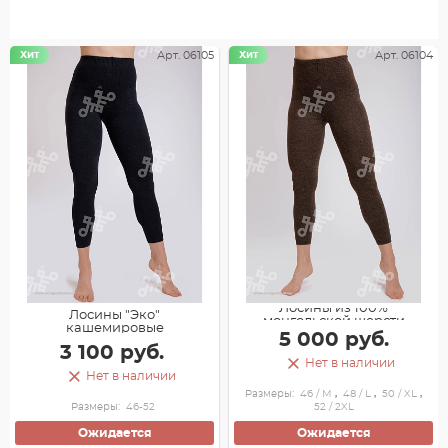
Хит
Арт. 06105
Хит
Арт. 06104
Лосины из 100%
Лосины "Эко"
монгольской шерсти
кашемировые
5 000 руб.
3 100 руб.
Нет в наличии
Нет в наличии
Размеры:
46 / M
,
48 / L
,
50 / XL
,
Размеры:
46-52
52 / 2XL
Ожидается
Ожидается