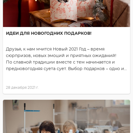
ИДЕИ ДЛЯ НОВОГОДНИХ ПОДАРКОВ!
Друзья, к нам мчится Новый 2021 Год – время
сюрпризов, новых эмоций и приятных ожиданий!
По славной традиции вместе с тем начинается и
предновогодняя суета сует. Выбор подарков – одно из
приятных действ, но очень хлопотных, особенно, когда
времени уже почти ничего.
28 декабря 2021 г.
Что подарить родным и близким?!