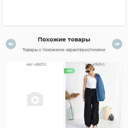
Похожие товары
Товары с похожими характеристиками
Арт. 40627-2
Арт. 40625-3
Хит
-