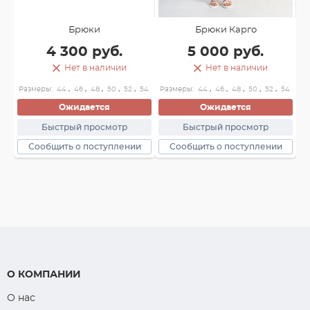
Брюки
Брюки Карго
4 300 руб.
5 000 руб.
Нет в наличии
Нет в наличии
54
Размеры:
44
,
46
,
48
,
50
,
52
,
54
Размеры:
44
,
46
,
48
,
50
,
52
,
54
Ожидается
Ожидается
Ра
Быстрый просмотр
Быстрый просмотр
Сообщить о поступлении
Сообщить о поступлении
О КОМПАНИИ
О нас