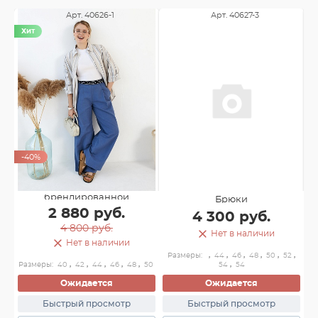
Арт. 40626-1
Арт. 40627-3
Хит
-40%
Брюки с
брендированной
Брюки
резинкой
2 880 руб.
4 300 руб.
4 800 руб.
Нет в наличии
Нет в наличии
Размеры:
,
44
,
46
,
48
,
50
,
52
,
54
Размеры:
40
,
42
,
44
,
46
,
48
,
50
54
,
54
Ожидается
Ожидается
Ра
Быстрый просмотр
Быстрый просмотр