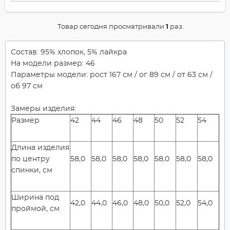
Товар сегодня просматривали
1
раз.
Состав: 95% хлопок, 5% лайкра
На модели размер: 46
Параметры модели: рост 167 см / ог 89 см / от 63 см /
об 97 см
Замеры изделия:
Размер
42
44
46
48
50
52
54
Длина изделия
по центру
58,0
58,0
58,0
58,0
58,0
58,0
58,0
спинки, см
Ширина под
42,0
44,0
46,0
48,0
50,0
52,0
54,0
проймой, см