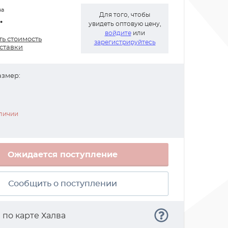
на
Для того, чтобы
.
увидеть оптовую цену,
войдите
или
ть стоимость
зарегистрируйтесь
оставки
азмер:
аличии
Ожидается поступление
Сообщить о поступлении
а
по карте Халва