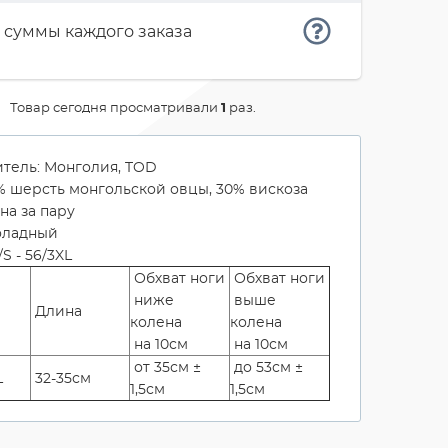
 суммы каждого заказа
Товар сегодня просматривали
1
раз.
тель: Монголия, TOD
0% шерсть монгольской овцы, 30% вискоза
на за пару
оладный
S - 56/3XL
Обхват ноги
Обхват ноги
ниже
выше
Длина
колена
колена
на 10см
на 10см
от 35см ±
до 53см ±
L
32-35см
1,5см
1,5см