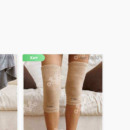
Хит
т. 03113
Арт. 03102