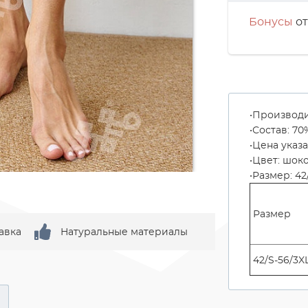
Бонусы
от
Производи
Состав: 7
Цена указа
Цвет: шок
Размер: 42/
Размер
авка
Натуральные материалы
42/S-56/3X