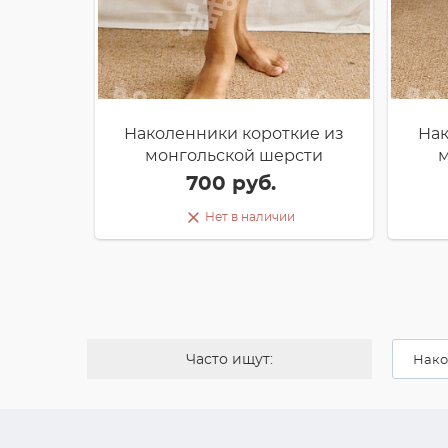
Наколенники короткие из
Нак
монгольской шерсти
м
700 руб.
Нет в наличии
Часто ищут:
Нако