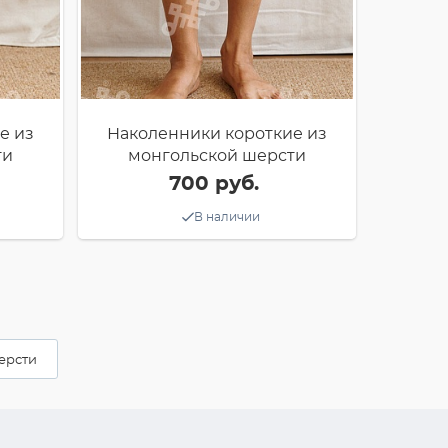
е из
Наколенники короткие из
ти
монгольской шерсти
700 руб.
В наличии
ерсти