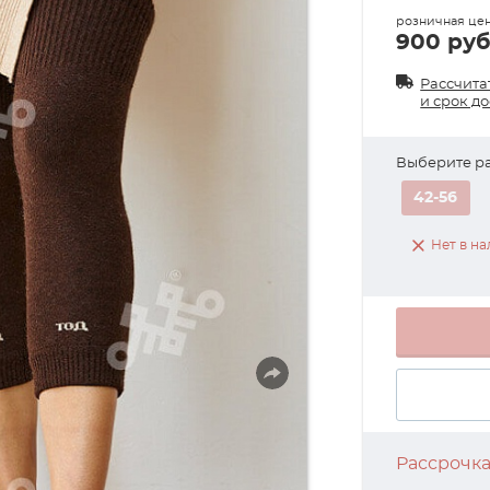
розничная це
900 руб
Рассчита
и срок д
Выберите р
42-56
Нет в н
Рассрочк