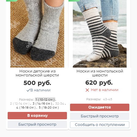
Носки из монгольской
Носки детские из
шерсти
монгольской шерсти
620 руб.
500 руб.
Нет в наличии
В наличии
,
Размеры:
43-45
Размеры:
1 ( 10-12 см )
,
2 ( 12-14 см )
,
3 ( 14-16 см )
,
32-34
,
2
Ожидается
4 ( 16-18 см )
,
5 ( 18-20 см )
В корзину
Быстрый просмотр
Быстрый просмотр
Сообщить о поступлении