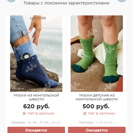
Товары с похожими характеристиками
Арт. 01189
Арт. 02133
Носки из монгольской
Носки детские из
шерсти
монгольской шерсти
620 руб.
500 руб.
Нет в наличии
Нет в наличии
Размеры:
34-36
,
37-39
,
40-42
Размеры:
1 ( 10-12 см )
Ожидается
Ожидается
м )