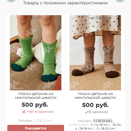
Товары с похожими характеристиками
Арт. 02133
Арт. 02170
Носки детские из
Носки детские из
монгольской шерсти
монгольской шерсти
500 руб.
500 руб.
Нет в наличии
В наличии
Размеры:
1 ( 10-12 см )
Размеры:
1 ( 10-12 см )
,
2 ( 12-14 см )
,
3 ( 14-16 см )
,
32-34
,
Ожидается
4 ( 16-18 см )
,
5 ( 18-20 см )