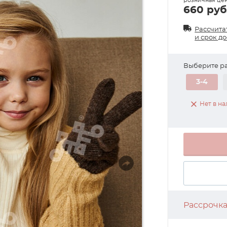
розничная це
660 руб
Рассчита
и срок д
Выберите р
3-4
Нет в н
Рассрочк