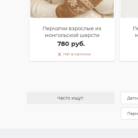
Перчатки взрослые из
П
монгольской шерсти
м
780 руб.
Нет в наличии
Часто ищут:
Детс
Перч