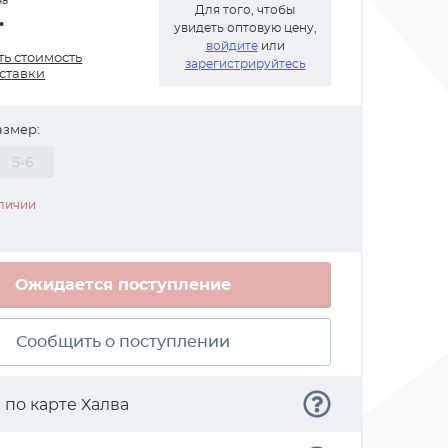
на
Для того, чтобы
.
увидеть оптовую цену,
войдите
или
ть стоимость
зарегистрируйтесь
оставки
азмер:
5-6
аличии
Ожидается поступление
Сообщить о поступлении
а
по карте Халва