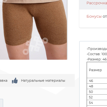
Рассрочк
Бонусы
от
Производи
Состав: 1
Размер: 46
Размер
авка
Натуральные материалы
46
48
50
52
54