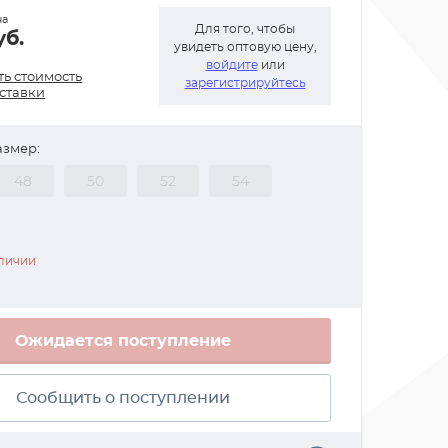
на
Для того, чтобы
уб.
увидеть оптовую цену,
войдите
или
ть стоимость
зарегистрируйтесь
оставки
азмер:
48
50
52
54
аличии
Ожидается поступление
Сообщить о поступлении