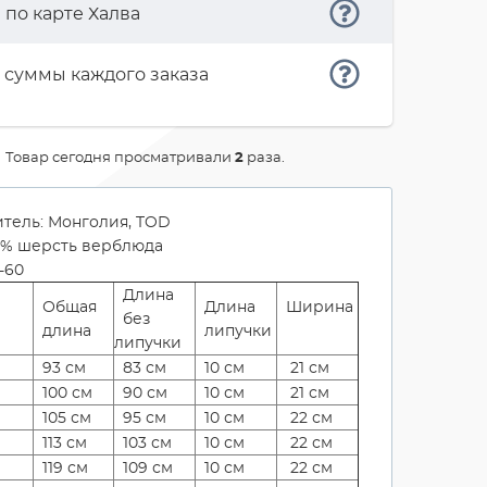
а
по карте Халва
 суммы каждого заказа
Товар сегодня просматривали
2
раза.
тель: Монголия, TOD
00% шерсть верблюда
-60
Длина
Общая
Длина
Ширина
без
длина
липучки
липучки
93 см
83 см
10 см
21 см
100 см
90 см
10 см
21 см
105 см
95 см
10 см
22 см
113 см
103 см
10 см
22 см
119 см
109 см
10 см
22 см