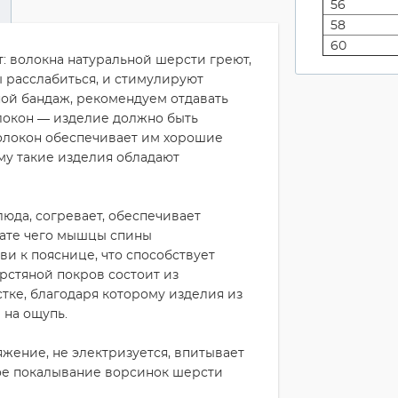
56
58
60
: волокна натуральной шерсти греют,
 расслабиться, и стимулируют
ной бандаж, рекомендуем отдавать
локон — изделие должно быть
волокон обеспечивает им хорошие
му такие изделия обладают
люда, согревает, обеспечивает
ьтате чего мышцы спины
и к пояснице, что способствует
стяной покров состоит из
тке, благодаря которому изделия из
 на ощупь.
жение, не электризуется, впитывает
гкое покалывание ворсинок шерсти