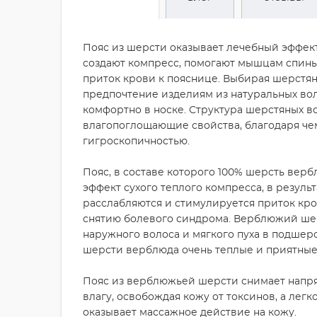
Пояс из шерсти оказывает лечебный эффект
создают компресс, помогают мышцам спины
приток крови к пояснице. Выбирая шерстя
предпочтение изделиям из натуральных во
комфортно в носке. Структура шерстяных 
влагопоглощающие свойства, благодаря че
гигроскопичностью.
Пояс, в составе которого 100% шерсть верб
эффект сухого теплого компресса, в резул
расслабляются и стимулируется приток кров
снятию болевого синдрома. Верблюжий шер
наружного волоса и мягкого пуха в подшерс
шерсти верблюда очень теплые и приятные
Пояс из верблюжьей шерсти снимает напря
влагу, освобождая кожу от токсинов, а ле
оказывает массажное действие на кожу.