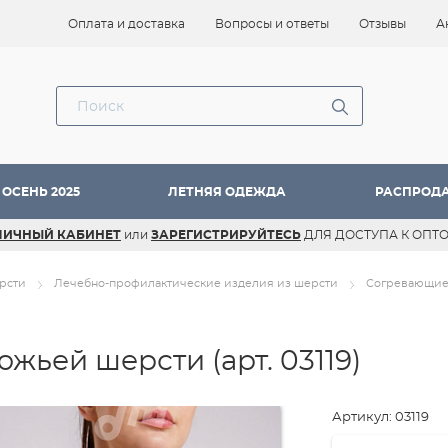
Оплата и доставка
Вопросы и ответы
Отзывы
А
ОСЕНЬ 2025
ЛЕТНЯЯ ОДЕЖДА
РАСПРОД
ЛИЧНЫЙ КАБИНЕТ
или
ЗАРЕГИСТРИРУЙТЕСЬ
ДЛЯ ДОСТУПА К ОПТ
рсти
Лечебно-профилактические изделия из шерсти
Согревающие
люжьей шерсти
(арт. 03119)
Артикул: 03119