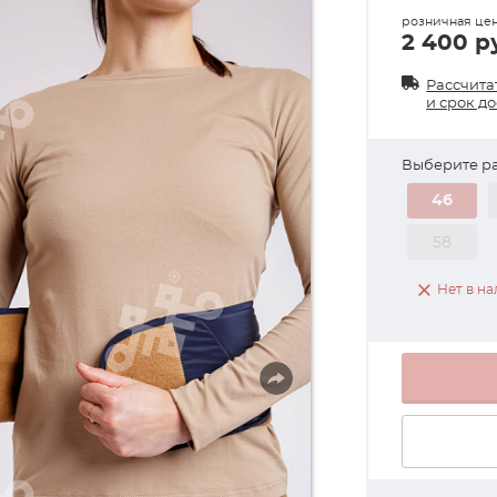
розничная це
2 400 р
Рассчита
и срок д
Выберите р
46
58
Нет в н