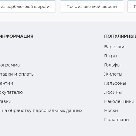
 из верблюжьей шерсти
Пояс из овечьей шерсти
 ИНФОРМАЦИЯ
ПОПУЛЯРНЫЕ
Варежки
Гетры
рограмма
Гольфы
тавки и оплаты
Жилеты
рантии
Кальсоны
окупателю
Лосины
тавки
Наколенники
 на обработку персональных данных
Носки
Палантины