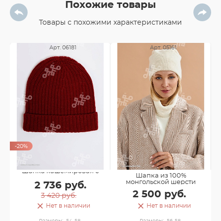
Похожие товары
Товары с похожими характеристиками
Арт. 06181
Арт. 05161
-20%
-
Шапка кашемировая с
Шапка из 100%
подворотом
монгольской шерсти
2 736 руб.
2 500 руб.
3 420 руб.
Нет в наличии
Нет в наличии
Размеры:
54-58
Размеры:
56-58