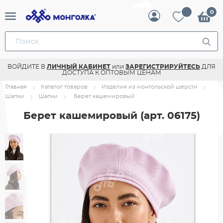
ВОЙДИТЕ В
ЛИЧНЫЙ КАБИНЕТ
или
ЗАРЕГИСТРИРУЙТЕСЬ
ДЛЯ
ДОСТУПА К ОПТОВЫМ ЦЕНАМ
Главная
Каталог товаров
Изделия из монгольской шерсти
Шапки
Шапки
Берет кашемировый
Берет кашемировый
(арт. 06175)