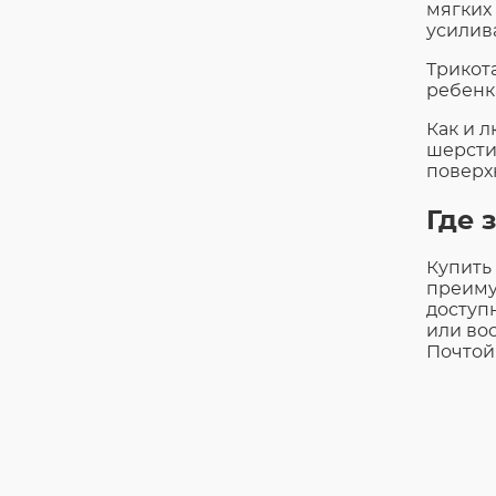
мягких
усилив
Трикота
ребенк
Как и 
шерсти
поверх
Где 
Купить
преиму
доступ
или во
Почтой