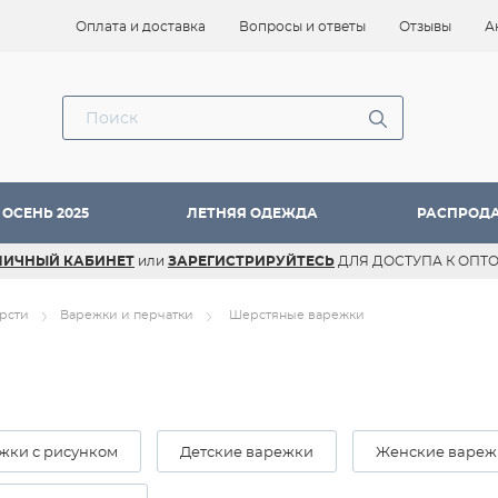
Оплата и доставка
Вопросы и ответы
Отзывы
А
ОСЕНЬ 2025
ЛЕТНЯЯ ОДЕЖДА
РАСПРОД
ЛИЧНЫЙ КАБИНЕТ
или
ЗАРЕГИСТРИРУЙТЕСЬ
ДЛЯ ДОСТУПА К ОПТ
рсти
Варежки и перчатки
Шерстяные варежки
жки с рисунком
Детские варежки
Женские вареж