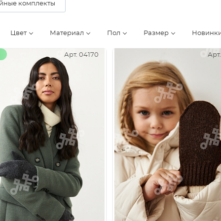
йные комплекты
Цвет
Материал
Пол
Размер
Новинк
Арт. 04170
Арт