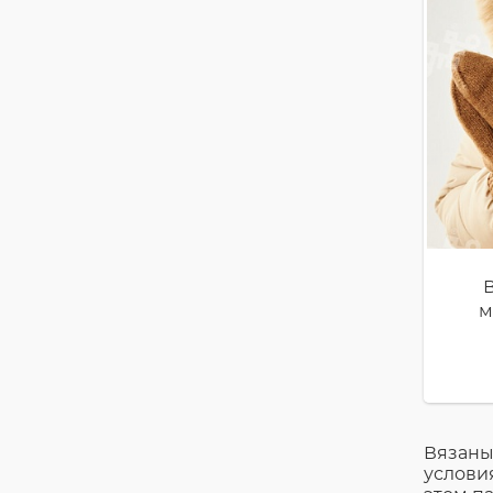
м
Вязаны
условия