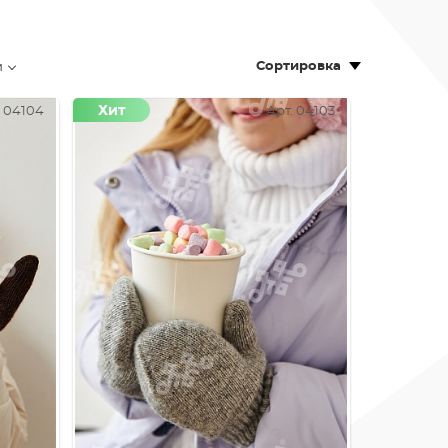
Сортировка
и
Хит
. 04104
Арт. 04103