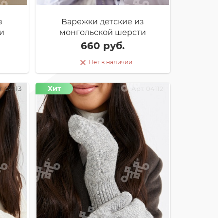
з
Варежки детские из
и
монгольской шерсти
660 руб.
Нет в наличии
Хит
. 04113
Арт. 04112