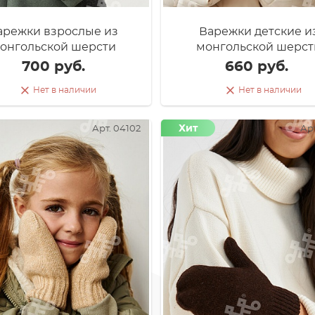
арежки взрослые из
Варежки детские и
онгольской шерсти
монгольской шерст
700 руб.
660 руб.
Нет в наличии
Нет в наличии
Хит
Арт. 04102
Арт