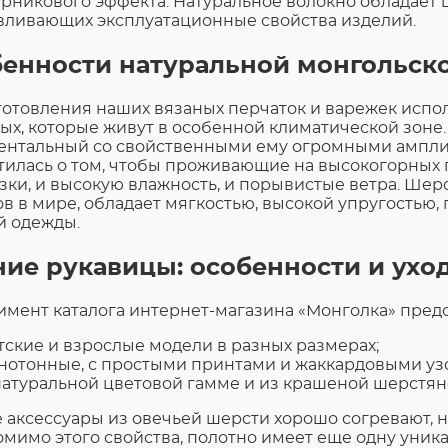
арникового эффекта. Натуральное волокно обладает 
вливающих эксплуатационные свойства изделий.
енности натуральной монгольск
готовления наших вязаных перчаток и варежек испо
ых, которые живут в особенной климатической зоне.
ентальный со свойственными ему огромными ампли
тилась о том, чтобы проживающие на высокогорных 
зки, и высокую влажность, и порывистые ветра. Шер
ов в мире, обладает мягкостью, высокой упругостью,
й одежды.
ие рукавицы: особенности и ухо
имент каталога интернет-магазина «Монголка» пред
тские и взрослые модели в разных размерах;
нотонные, с простыми принтами и жаккардовыми уз
натуральной цветовой гамме и из крашеной шерстян
 аксессуары из овечьей шерсти хорошо согревают, н
Помимо этого свойства, полотно имеет еще одну уник