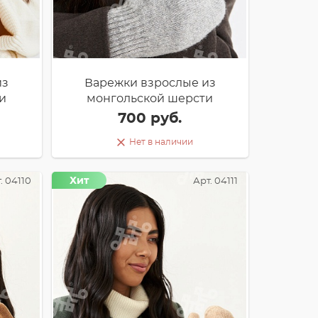
из
Варежки взрослые из
и
монгольской шерсти
700 руб.
Нет в наличии
Хит
. 04110
Арт. 04111