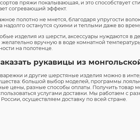
 сортов пряжи покалывающая, и это способствует с
ает согревающий эффект.
жное полотно не мнется, благодаря упругости волокн
а надолго останутся сухими и теплыми даже во врем
любые изделия из шерсти, аксессуары нуждаются в де
 желательно вручную в воде комнатной температуры,
ности на полотенце.
заказать рукавицы из монгольско
 варежки и другие шерстяные изделия можно в инте
щества: большой выбор моделей, программы лояльн
ные цены, разные способы оплаты. Получить товар м
спользоваться услугами доставки. Мы работаем с р
 России, осуществляем доставку по всей стране.