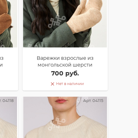
из
Варежки взрослые из
и
монгольской шерсти
700 руб.
Нет в наличии
. 04118
Арт. 04115