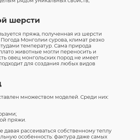
целым рядом уникальных свойств,
ой шерсти
льзуется пряжа, полученная из шерсти
 Погода Монголии сурова, климат резко
тудами температур. Сама природа
плато животные могли переносить и
сть овец монгольских пород не имеет
 подходит для создания любых видов
д
ставлен множеством моделей. Среди них:
орами;
ой пряжи.
е давая рассеиваться собственному теплу
альную особенность: фактура даже самых