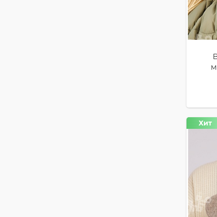
м
Хит