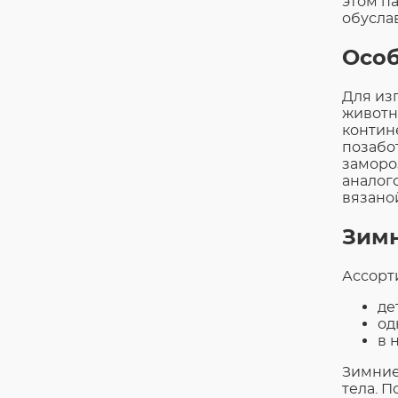
этом п
обусла
Особ
Для из
животн
контин
позабо
заморо
аналог
вязано
Зимн
Ассорт
де
од
в 
Зимние
тела. 