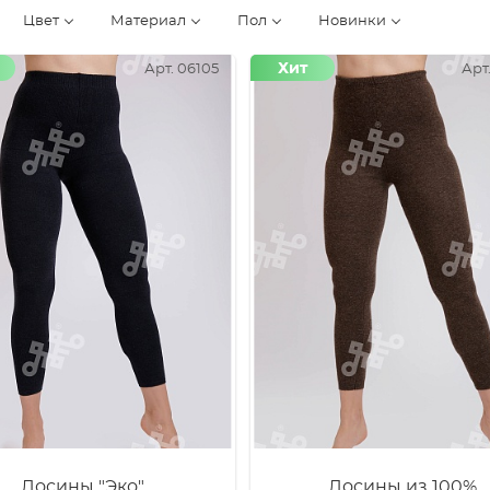
Цвет
Материал
Пол
Новинки
Хит
Арт. 06105
Арт
Лосины "Эко"
Лосины из 100%