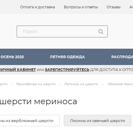
Оплата и доставка
Вопросы и ответы
Отзывы
А
ОСЕНЬ 2025
ЛЕТНЯЯ ОДЕЖДА
РАСПРОД
ЛИЧНЫЙ КАБИНЕТ
или
ЗАРЕГИСТРИРУЙТЕСЬ
ДЛЯ ДОСТУПА К ОПТ
рсти
Термобелье из шерсти
Легинсы из шерсти
Женское терм
 шерсти мериноса
ны из верблюжьей шерсти
Лосины из овечьей шерсти